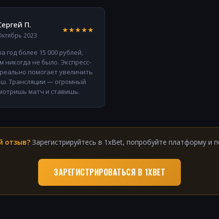
Сергей П.
★★★★★
Октябрь 2023
а год более 15 000 рублей,
 никогда не было. Экспресс-
 реально помогает увеличить
ш. Трансляции — огромный
смотришь матч и ставишь.
й отзыв?
Зарегистрируйтесь в 1xBet, попробуйте платформу и 
ЗАРЕГИСТРИРОВАТЬСЯ В 1XBET