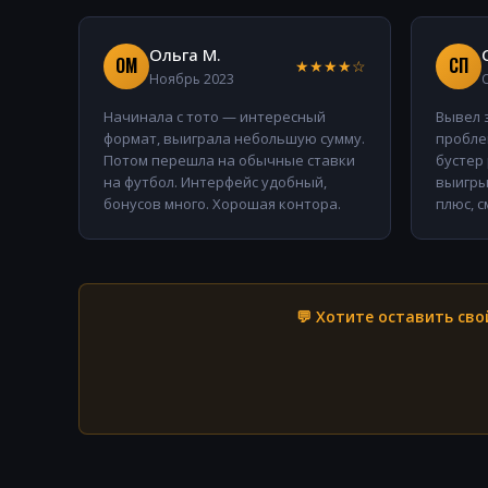
Ольга М.
ОМ
СП
★★★★☆
Ноябрь 2023
Начинала с тото — интересный
Вывел з
формат, выиграла небольшую сумму.
проблем
Потом перешла на обычные ставки
бустер
на футбол. Интерфейс удобный,
выигры
бонусов много. Хорошая контора.
плюс, 
💬 Хотите оставить сво