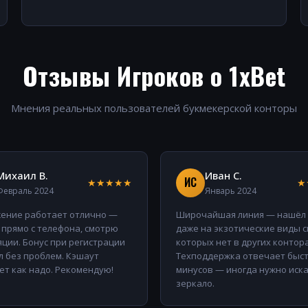
Отзывы Игроков о 1xBet
Мнения реальных пользователей букмекерской конторы
Михаил В.
Иван С.
ИС
★★★★★
★
Февраль 2024
Январь 2024
ение работает отлично —
Широчайшая линия — нашёл 
 прямо с телефона, смотрю
даже на экзотические виды с
яции. Бонус при регистрации
которых нет в других контора
л без проблем. Кэшаут
Техподдержка отвечает быст
ет как надо. Рекомендую!
минусов — иногда нужно иск
зеркало.