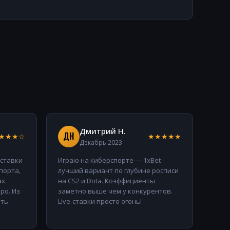
Дмитрий Н.
ДН
★★★☆
★★★★★
Декабрь 2023
ставки
Играю на киберспорте — 1xBet
порта,
лучший вариант по глубине росписи
х.
на CS2 и Dota. Коэффициенты
ро. Из
заметно выше чем у конкурентов.
ать
Live-ставки просто огонь!