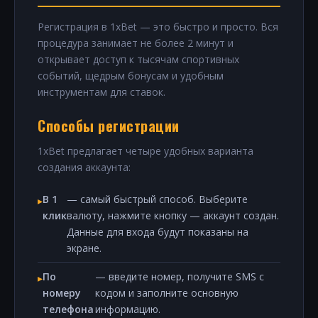
Регистрация в 1xBet — это быстро и просто. Вся
процедура занимает не более 2 минут и
открывает доступ к тысячам спортивных
событий, щедрым бонусам и удобным
инструментам для ставок.
Способы регистрации
1xBet предлагает четыре удобных варианта
создания аккаунта:
В 1
— самый быстрый способ. Выберите
клик
валюту, нажмите кнопку — аккаунт создан.
Данные для входа будут показаны на
экране.
По
— введите номер, получите SMS с
номеру
кодом и заполните основную
телефона
информацию.