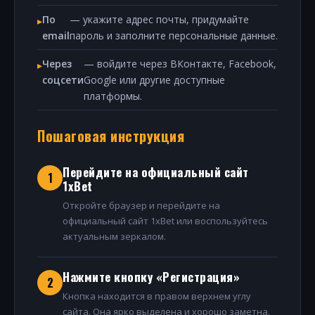
По
— укажите адрес почты, придумайте
email
пароль и заполните персональные данные.
Через
— войдите через ВКонтакте, Facebook,
соцсети
Google или другие доступные
платформы.
Пошаговая инструкция
Перейдите на официальный сайт
1
1xBet
Откройте браузер и перейдите на
официальный сайт 1xBet или воспользуйтесь
актуальным зеркалом.
Нажмите кнопку «Регистрация»
2
Кнопка находится в правом верхнем углу
сайта. Она ярко выделена и хорошо заметна.