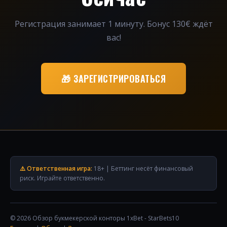
Регистрация занимает 1 минуту. Бонус 130€ ждёт
вас!
🎁 ЗАРЕГИСТРИРОВАТЬСЯ
⚠️ Ответственная игра:
18+ | Беттинг несёт финансовый
риск. Играйте ответственно.
© 2026 Обзор букмекерской конторы 1xBet - StarBets10