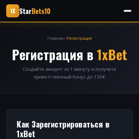
Star
Bets10
1X
Главная
›
Регистрация
Регистрация в
1xBet
Создайте аккаунт за 1 минуту и получите
приветственный бонус до 130€
Как Зарегистрироваться в
1xBet