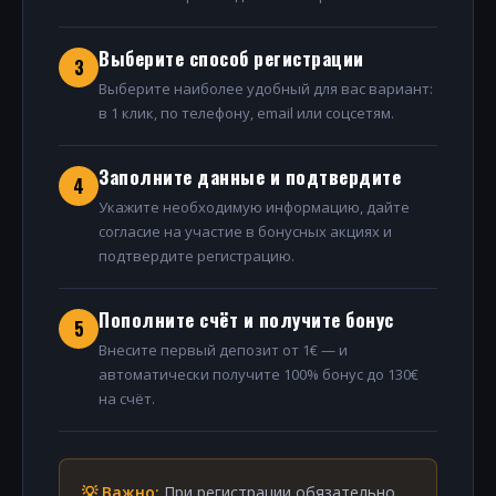
Выберите способ регистрации
3
Выберите наиболее удобный для вас вариант:
в 1 клик, по телефону, email или соцсетям.
Заполните данные и подтвердите
4
Укажите необходимую информацию, дайте
согласие на участие в бонусных акциях и
подтвердите регистрацию.
Пополните счёт и получите бонус
5
Внесите первый депозит от 1€ — и
автоматически получите 100% бонус до 130€
на счёт.
💡 Важно:
При регистрации обязательно